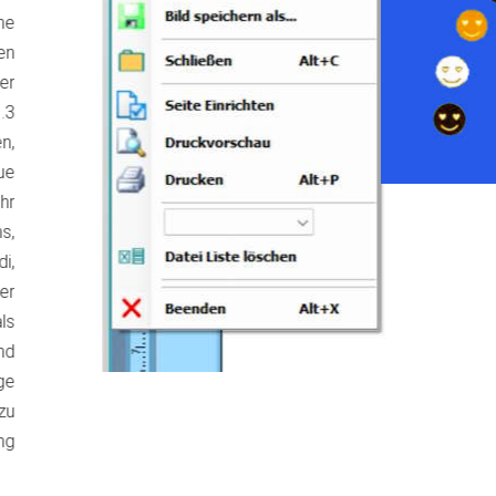
he
en
er
.3
n,
ue
hr
s,
i,
er
ls
nd
ge
zu
ng