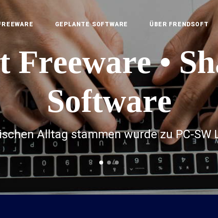
FREEWARE
GEPLANTE SOFTWARE
ÜBER
FRENDSOFT
t
F
r
e
e
w
a
r
e
•
S
h
S
o
f
t
w
a
r
e
tischen Alltag stammen wurde zu PC-SW L