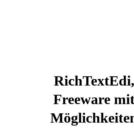
RichTextEdi
Freeware
mi
Möglichkeite