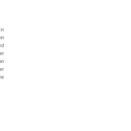
in
in
nd
er
an
er
ne