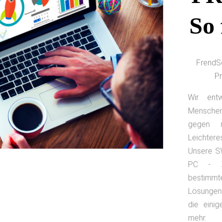
So
FrendSo
P
Wir ent
Mensche
gegen na
Leichtere
Unsere SW
PC - Zu
bestimmt
Lösungen
die eini
mehr.