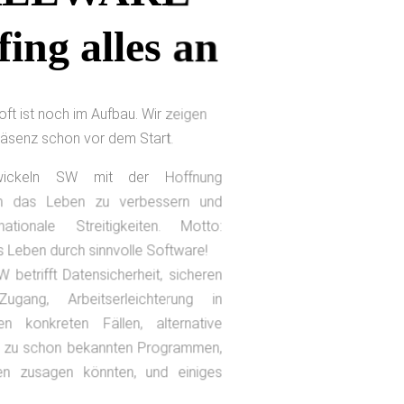
fing
alles
an
ft ist noch im Aufbau. Wir zeigen
räsenz schon vor dem Start.
wickeln SW mit der Hoffnung
n das Leben zu verbessern und
tionale Streitigkeiten. Motto:
s Leben durch sinnvolle Software!
 betrifft Datensicherheit, sicheren
gang, Arbeitserleichterung in
en konkreten Fällen, alternative
 zu schon bekannten Programmen,
gen zusagen könnten, und einiges