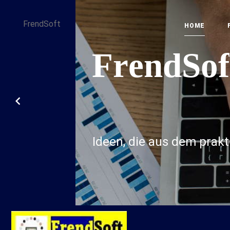
FrendSoft
HOME
F
r
e
n
d
S
o
f
Ideen, die aus dem prak