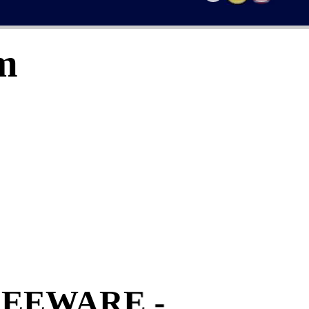
m
REEWARE
-