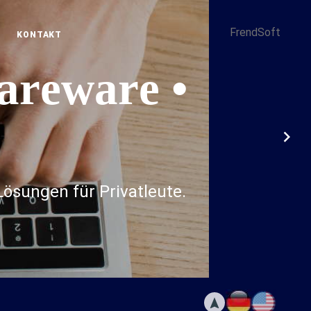
FrendSoft
KONTAKT
a
r
e
w
a
r
e
•
ösungen für Privatleute.