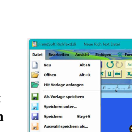
,
t
n